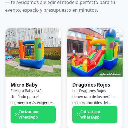
— te ayudamos a elegir el modelo perfecto para tu
evento, espacio y presupuesto en minutos.
CHICO
MEDIANO
Micro Baby
Dragones Rojos
2×2×3 m
5×2.5×2.8 m
El Micro Baby está
Los Dragones Rojos
diseñado para el
tienen uno de los perfiles
segmento más exigente
más reconocibles del
en términos de seguridad:
catálogo: dos dragones
Cotizar por
Cotizar por
niños de 1 a 4 años. Base
frontales a 2.8 metros de
WhatsApp
WhatsApp
de 2×2 metros, paredes de
altura que se distinguen
relleno suave sin esquinas
desde la entrada y