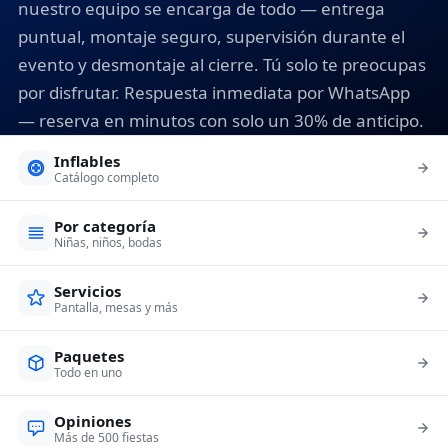
nuestro equipo se encarga de todo — entrega
puntual, montaje seguro, supervisión durante el
evento y desmontaje al cierre. Tú solo te preocupas
por disfrutar. Respuesta inmediata por WhatsApp
— reserva en minutos con solo un 30% de anticipo.
Inflables
Catálogo completo
Por categoría
Niñas, niños, bodas
Servicios
Pantalla, mesas y más
Paquetes
Todo en uno
Opiniones
Más de 500 fiestas